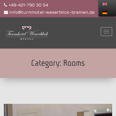
+49-421-790 30 54
info@turmhotel-weserblick-bremen.de
Category:
Rooms