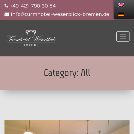
+49-421-790 30 54
info@turmhotel-weserblick-bremen.de
Category:
All