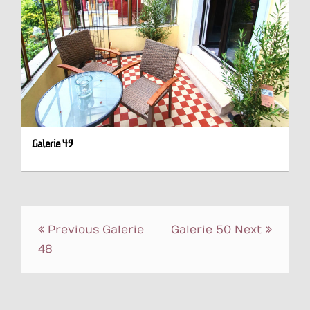
Galerie 49
Post
Previous
Galerie
Galerie 50
Next
navigation
48