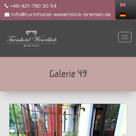
+49-421-790 30 54
info@turmhotel-weserblick-bremen.de
Galerie 49