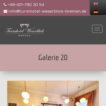
+49-421-790 30 54
info@turmhotel-weserblick-bremen.de
Galerie 20