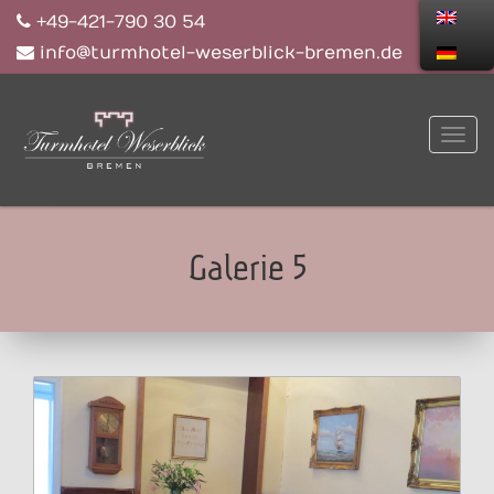
+49-421-790 30 54
info@turmhotel-weserblick-bremen.de
Galerie 5