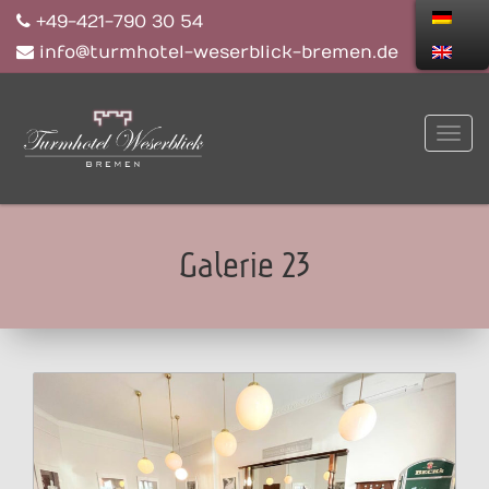
+49-421-790 30 54
info@turmhotel-weserblick-bremen.de
Galerie 23